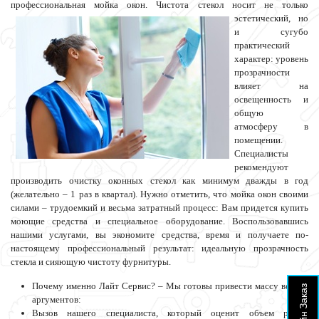
профессиональная мойка окон. Чистота стекол носит
не только
эстетический, но
и сугубо
практический
характер: уровень
прозрачности
влияет на
освещенность и
общую
атмосферу в
помещении.
Специалисты
рекомендуют
производить очистку оконных стекол как минимум дважды в год
(желательно – 1 раз в квартал). Нужно отметить, что мойка окон своими
силами – трудоемкий и весьма затратный процесс: Вам придется купить
моющие средства и специальное оборудование. Воспользовавшись
нашими услугами, вы экономите средства, время и получаете по-
настоящему профессиональный результат: идеальную прозрачность
стекла и сияющую чистоту фурнитуры.
Почему именно Лайт Сервис? – Мы готовы привести массу веских
Он Лайн Заказ
аргументов:
Вызов нашего специалиста, который оценит объем работ,