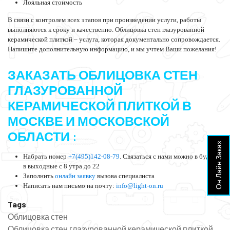
Лояльная стоимость
В связи с контролем всех этапов при произведении услуги, работы
выполняются к сроку и качественно. Облицовка стен глазурованной
керамической плиткой – услуга, которая документально сопровождается.
Напишите дополнительную информацию, и мы учтем Ваши пожелания!
ЗАКАЗАТЬ ОБЛИЦОВКА СТЕН
ГЛАЗУРОВАННОЙ
КЕРАМИЧЕСКОЙ ПЛИТКОЙ В
МОСКВЕ И МОСКОВСКОЙ
ОБЛАСТИ :
Он Лайн Заказ
Набрать номер
+7(495)142-08-79
. Связаться с нами можно в будни и
в выходные с 8 утра до 22
Заполнить
онлайн заявку
вызова специалиста
Написать нам письмо на почту:
info@light-on.ru
Tags
Облицовка стен
Облицовка стен глазурованной керамической плиткой