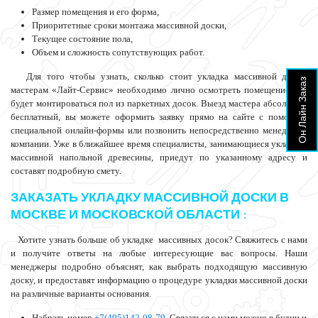
Размер помещения и его форма,
Приоритетные сроки монтажа массивной доски,
Текущее состояние пола,
Объем и сложность сопутствующих работ.
Для того чтобы узнать, сколько стоит укладка массивной доски,
Он Лайн Заказ
мастерам «Лайт-Сервис» необходимо лично осмотреть помещение, где
будет монтироваться пол из паркетных досок. Выезд мастера абсолютно
бесплатный, вы можете оформить заявку прямо на сайте с помощью
специальной онлайн-формы или позвонить непосредственно менеджеру
компании. Уже в ближайшее время специалисты, занимающиеся укладкой
массивной напольной древесины, приедут по указанному адресу и
составят подробную смету.
ЗАКАЗАТЬ УКЛАДКУ МАССИВНОЙ ДОСКИ В
МОСКВЕ И МОСКОВСКОЙ ОБЛАСТИ :
Хотите узнать больше об укладке массивных досок? Свяжитесь с нами
и получите ответы на любые интересующие вас вопросы. Наши
менеджеры подробно объяснят, как выбрать подходящую массивную
доску, и предоставят информацию о процедуре укладки массивной доски
на различные варианты основания.
Набрать номер
+7(495)142-08-79
. Связаться с нами можно в будни и