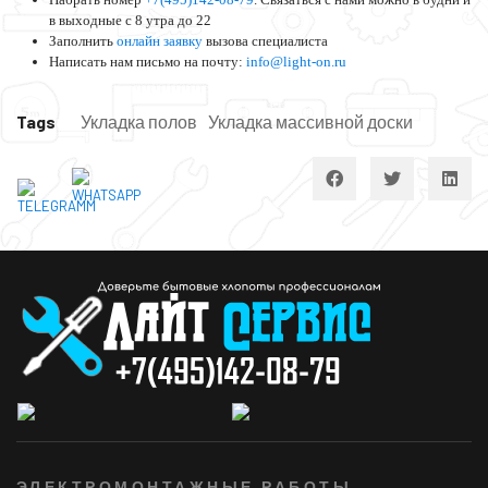
в выходные с 8 утра до 22
Заполнить
онлайн заявку
вызова специалиста
Написать нам письмо на почту:
info@light-on.ru
Tags
Укладка полов
Укладка массивной доски
ЭЛЕКТРОМОНТАЖНЫЕ РАБОТЫ