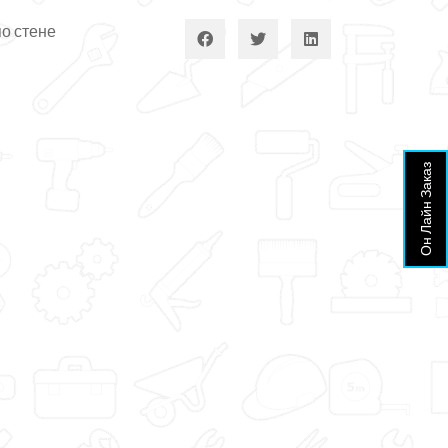
о стене
Он Лайн Заказ