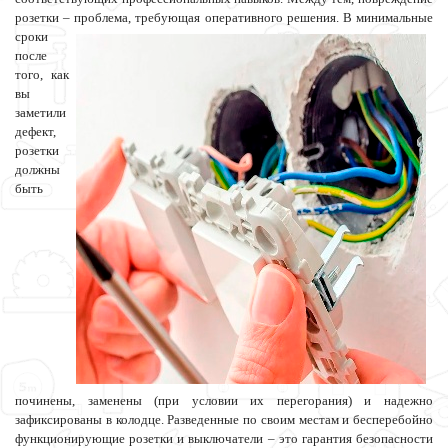
розетки – проблема, требующая оперативного решения. В
минимальные
сроки
после
того, как
вы
заметили
дефект,
розетки
должны
быть
починены, заменены (при условии их перегорания) и надежно
зафиксированы в колодце. Разведенные по своим местам и бесперебойно
функционирующие розетки и выключатели – это гарантия безопасности